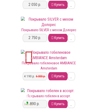
2 050 р.
Купить
Покрывало SILVER с мехом Долорес
2 750 р.
Купить
Скидка
Покрывало гобеленовое AMBIANCE
Amsterdam
Купить
4 190 р.
6 000 р.
5
/5
Покрывало гобелен в ассорт.
890 р.
Купить
Рейтинг