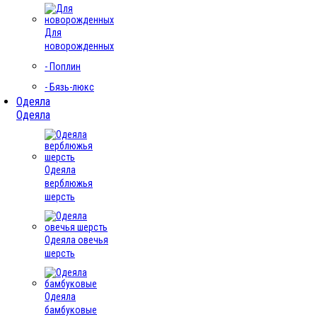
Для
новорожденных
- Поплин
- Бязь-люкс
Одеяла
Одеяла
Одеяла
верблюжья
шерсть
Одеяла овечья
шерсть
Одеяла
бамбуковые