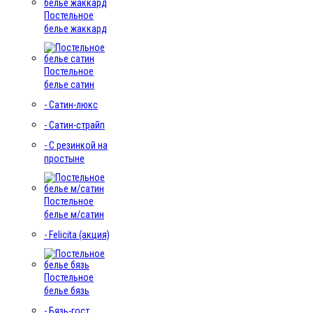
Постельное
белье жаккард
Постельное
белье сатин
- Сатин-люкс
- Сатин-страйп
- С резинкой на
простыне
Постельное
белье м/сатин
- Felicita (акция)
Постельное
белье бязь
- Бязь-гост