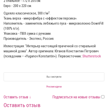
2 спальное - 172 x 205 см.
Евро - 200 x 220 см.
2
Одеяло классическое, 300 г/м
.
Ткань верха - микрофибра с «эффектом персика».
Наполнитель - заменитель лебяжьего пуха - микроволокно DownFill
(100% п/э).
Упаковка - ПВХ сумка с ручками.
Производитель - Экотекс, Россия.
Иллюстрация: "Интерьер настоящей прачечной со стиральной
машиной дома". Автор оригинала: Юганов Константин Петрович
(псевдоним – «Yuganov Konstantin»). Первоисточник:
Shutterstock
Вы смотрели
Рекомендуем
Оставить отзыв ↓
Подписаться на новые отзывы
Оставить отзыв