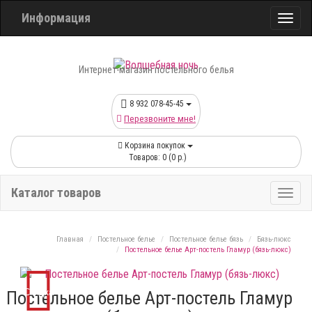
Информация
Интернет-магазин постельного белья
8 932 078-45-45
Перезвоните мне!
Корзина покупок
Товаров: 0 (0 р.)
Каталог товаров
Главная
Постельное белье
Постельное белье бязь
Бязь-люкс
Постельное белье Арт-постель Гламур (бязь-люкс)
Скидка
Постельное белье Арт-постель Гламур