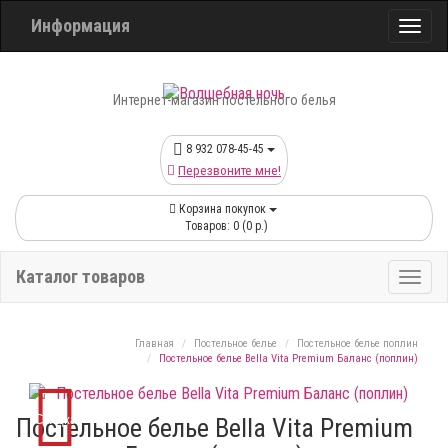
Информация
Интернет-магазин постельного белья
8 932 078-45-45
Перезвоните мне!
Корзина покупок
Товаров: 0 (0 р.)
Каталог товаров
Главная
Постельное белье
Постельное белье поплин
Постельное белье Bella Vita Premium Баланс (поплин)
Скидка
Постельное белье Bella Vita Premium