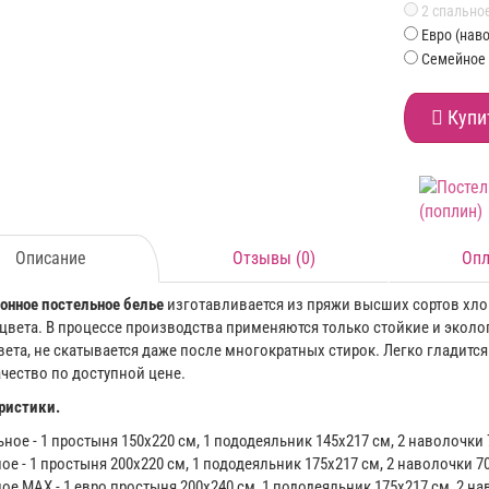
2 спальное
Евро (нав
Семейное 
Купи
Описание
Отзывы (0)
Опл
онное постельное белье
изготавливается из пряжи высших сортов хлоп
 цвета. В процессе производства применяются только стойкие и эколог
вета, не скатывается даже после многократных стирок. Легко гладится
ачество по доступной цене.
ристики.
ьное - 1 простыня 150х220 см, 1 пододеяльник 145х217 см, 2 наволочки 
ое - 1 простыня 200x220 см, 1 пододеяльник 175х217 см, 2 наволочки 70
ое MAX - 1 евро простыня 200x240 см, 1 пододеяльник 175х217 см, 2 на