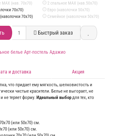
 MAX (нав. 70х70)
2 спальное MAX (нав.50х70)
олочки 70х70)
Евро (наволочки 50х70)
(наволочки 70х70)
Семейное (наволочки 50х70)
ть
Быстрый заказ
ата и доставка
Акция
ка, что придает ему мягкость, шелковистость и
ически чистые красители. Белье не выгорает, не
 и не теряет форму.
Идеальный выбор
для тех, кто
70х70 (или 50х70) см.
х70 (или 50х70) см.
волочки 70х70 (или 50х70) см.