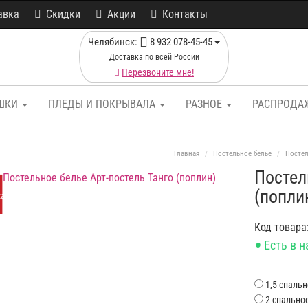
авка
Скидки
Акции
Контакты
Челябинск:
8 932 078-45-45
Доставка по всей России
Перезвоните мне!
ШКИ
ПЛЕДЫ И ПОКРЫВАЛА
РАЗНОЕ
РАСПРОДА
Главная
Постельное белье
Постел
Постел
(попли
ка
Код товара
•
Есть в 
1,5 спаль
2 спально